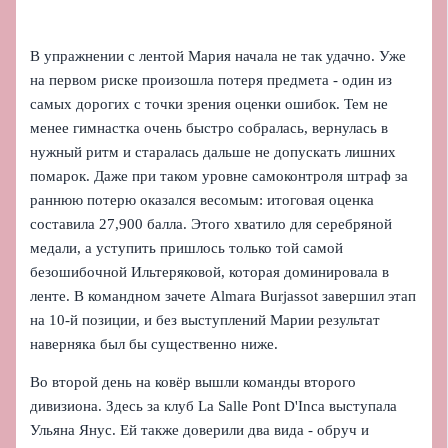
В упражнении с лентой Мария начала не так удачно. Уже
на первом риске произошла потеря предмета - один из
самых дорогих с точки зрения оценки ошибок. Тем не
менее гимнастка очень быстро собралась, вернулась в
нужный ритм и старалась дальше не допускать лишних
помарок. Даже при таком уровне самоконтроля штраф за
раннюю потерю оказался весомым: итоговая оценка
составила 27,900 балла. Этого хватило для серебряной
медали, а уступить пришлось только той самой
безошибочной Ильтеряковой, которая доминировала в
ленте. В командном зачете Almara Burjassot завершил этап
на 10-й позиции, и без выступлений Марии результат
наверняка был бы существенно ниже.
Во второй день на ковёр вышли команды второго
дивизиона. Здесь за клуб La Salle Pont D'Inca выступала
Ульяна Янус. Ей также доверили два вида - обруч и