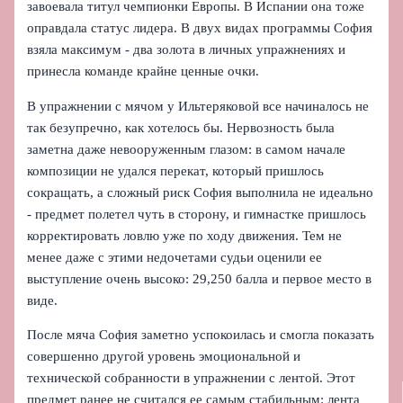
завоевала титул чемпионки Европы. В Испании она тоже
оправдала статус лидера. В двух видах программы София
взяла максимум - два золота в личных упражнениях и
принесла команде крайне ценные очки.
В упражнении с мячом у Ильтеряковой все начиналось не
так безупречно, как хотелось бы. Нервозность была
заметна даже невооруженным глазом: в самом начале
композиции не удался перекат, который пришлось
сокращать, а сложный риск София выполнила не идеально
- предмет полетел чуть в сторону, и гимнастке пришлось
корректировать ловлю уже по ходу движения. Тем не
менее даже с этими недочетами судьи оценили ее
выступление очень высоко: 29,250 балла и первое место в
виде.
После мяча София заметно успокоилась и смогла показать
совершенно другой уровень эмоциональной и
технической собранности в упражнении с лентой. Этот
предмет ранее не считался ее самым стабильным: лента