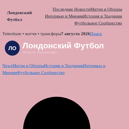
Последние Новости
Матчи и Обзоры
Лондонский
Интервью и Мнения
История и Традиции
Футбол
Футбольное Сообщество
Skip
Tottenham • матчи • трансферы
7 августа 2026
Поиск
to
content
News
Матчи и Обзоры
История и Традиции
Интервью и
Мнения
Футбольное Сообщество