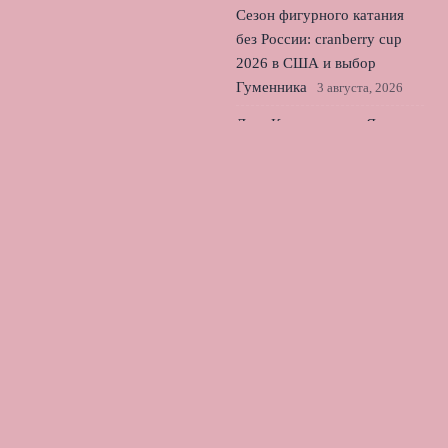
Сезон фигурного катания
без России: cranberry cup
2026 в США и выбор
Гуменника
3 августа, 2026
Лала Крамаренко и Яна
Кудрявцева: дебютная песня
и ожидание медалей в
Германии
2 августа, 2026
© 2026 Лондонский Футбол
Новости «Тоттенхэма»
News
Интервью и Мнения
История и Традиции