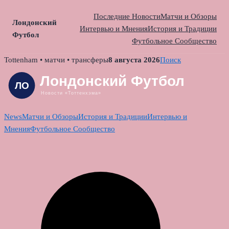
Последние Новости
Матчи и Обзоры
Лондонский
Интервью и Мнения
История и Традиции
Футбол
Футбольное Сообщество
Skip
Tottenham • матчи • трансферы
8 августа 2026
Поиск
to
content
News
Матчи и Обзоры
История и Традиции
Интервью и
Мнения
Футбольное Сообщество