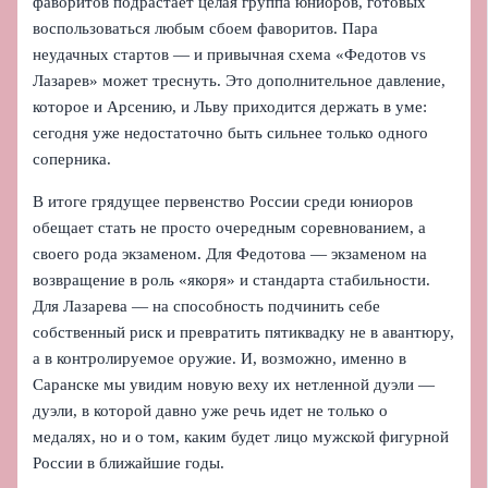
фаворитов подрастает целая группа юниоров, готовых
воспользоваться любым сбоем фаворитов. Пара
неудачных стартов — и привычная схема «Федотов vs
Лазарев» может треснуть. Это дополнительное давление,
которое и Арсению, и Льву приходится держать в уме:
сегодня уже недостаточно быть сильнее только одного
соперника.
В итоге грядущее первенство России среди юниоров
обещает стать не просто очередным соревнованием, а
своего рода экзаменом. Для Федотова — экзаменом на
возвращение в роль «якоря» и стандарта стабильности.
Для Лазарева — на способность подчинить себе
собственный риск и превратить пятиквадку не в авантюру,
а в контролируемое оружие. И, возможно, именно в
Саранске мы увидим новую веху их нетленной дуэли —
дуэли, в которой давно уже речь идет не только о
медалях, но и о том, каким будет лицо мужской фигурной
России в ближайшие годы.