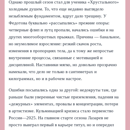
Однако прошлый сезон стал для ученика «Хрустального»
холодным душем. То, что еще недавно выглядело
незыблемым фундаментом, вдруг дало трещину. У
Федотова буквально «рассыпались» прежние опоры:
четверные флип и лутц пропали, начались ошибки и на
других многооборотных прыжках. Причина — банальное,
но неумолимое взросление: резкий скачок роста,
изменения в пропорциях тела, да к тому же непростые
внутренние процессы, связанные с мотивацией и
дисциплиной. Наставники мягко, но довольно прозрачно
намекали, что дело не только в сантиметрах и
килограммах, но и в рабочем настрое.
Ошибки посыпались одна за другой: недокруты там, где
раньше были уверенные чистые приземления, падения на
«дежурных» элементах, провалы в концентрации, потери
в артистизме. Кульминацией кризиса стало первенство
России—2025. На главном старте сезона Лазарев не
просто выиграл первый в карьере титул, но и опередил