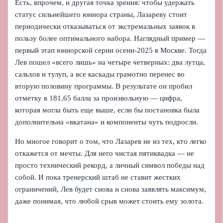
Есть, впрочем, и другая точка зрения: чтобы удержать
статус сильнейшего юниора страны, Лазареву стоит
периодически отказываться от экстремальных заявок в
пользу более оптимального набора. Наглядный пример —
первый этап юниорской серии осени-2025 в Москве. Тогда
Лев пошел «всего лишь» на четыре четверных: два лутца,
сальхов и тулуп, а все каскады грамотно перенес во
вторую половину программы. В результате он пробил
отметку в 181,65 балла за произвольную — цифра,
которая могла быть еще выше, если бы постановка была
дополнительна «вкатана» и компоненты чуть подросли.
Но многое говорит о том, что Лазарев не из тех, кто легко
откажется от мечты. Для него чистая пятиквадка — не
просто технический рекорд, а личный символ победы над
собой. И пока тренерский штаб не ставит жестких
ограничений, Лев будет снова и снова заявлять максимум,
даже понимая, что любой срыв может стоить ему золота.