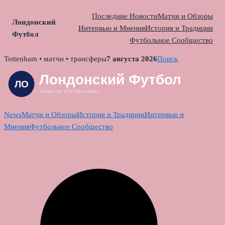
Последние Новости
Матчи и Обзоры
Лондонский
Интервью и Мнения
История и Традиции
Футбол
Футбольное Сообщество
Skip
Tottenham • матчи • трансферы
7 августа 2026
Поиск
to
content
News
Матчи и Обзоры
История и Традиции
Интервью и
Мнения
Футбольное Сообщество