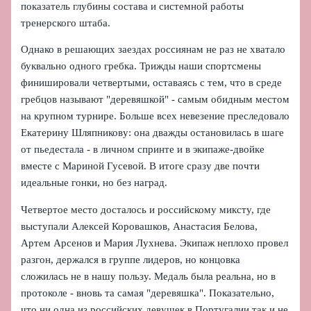
показатель глубины состава и системной работы
тренерского штаба.
Однако в решающих заездах россиянам не раз не хватало
буквально одного гребка. Трижды наши спортсмены
финишировали четвертыми, оставаясь с тем, что в среде
гребцов называют "деревяшкой" - самым обидным местом
на крупном турнире. Больше всех невезение преследовало
Екатерину Шляпникову: она дважды остановилась в шаге
от пьедестала - в личном спринте и в экипаже-двойке
вместе с Мариной Гусевой. В итоге сразу две почти
идеальные гонки, но без наград.
Четвертое место досталось и российскому миксту, где
выступали Алексей Коровашков, Анастасия Белова,
Артем Арсенов и Мария Лухнева. Экипаж неплохо провел
разгон, держался в группе лидеров, но концовка
сложилась не в нашу пользу. Медаль была реальна, но в
протоколе - вновь та самая "деревяшка". Показательно,
что ни одна из российских девушек в Португалии так и не