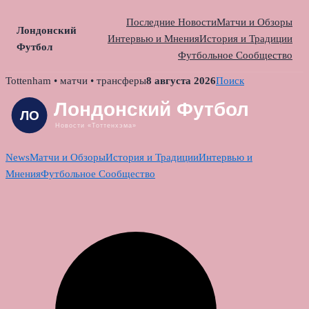
Последние Новости
Матчи и Обзоры
Лондонский
Интервью и Мнения
История и Традиции
Футбол
Футбольное Сообщество
Skip
Tottenham • матчи • трансферы
8 августа 2026
Поиск
to
content
News
Матчи и Обзоры
История и Традиции
Интервью и
Мнения
Футбольное Сообщество