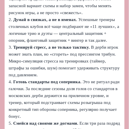
запасной вариант схемы и набор замен, чтобы менять
рисунок игры, а не просто «свежесть».
2.
Думай в связках, а не в именах.
Успешные тренеры
столичных клубов всё чаще подбирают не «11 лучших», а
логичные трио и дуэты — центральный защитник +
опорник, фланговый защитник + вингер и так далее.
3.
Тренируй стресс, а не только тактику.
В дерби игрок
может знать план, но «сгореть» под прессингом трибун.
Микро-симуляция стресса на тренировках (таймер,
штрафы за ошибки, шум) помогает удерживать структуру
под давлением.
4.
Готовь стандарты под соперника.
Это не ритуал ради
галочки. За последние сезоны доля голов со стандартов в
московских дерби держится на приличном уровне, и
тренер, который подстраивает схемы розыгрыша под
конкретный тип обороны соперника, регулярно получает
бонус.
5.
Смейся над своими же догмами.
Если три раза подряд