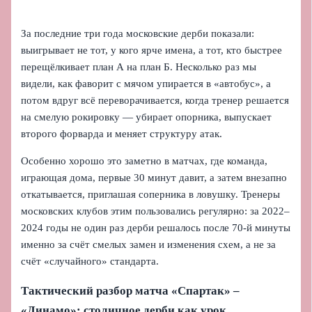
За последние три года московские дерби показали:
выигрывает не тот, у кого ярче имена, а тот, кто быстрее
перещёлкивает план А на план Б. Несколько раз мы
видели, как фаворит с мячом упирается в «автобус», а
потом вдруг всё переворачивается, когда тренер решается
на смелую рокировку — убирает опорника, выпускает
второго форварда и меняет структуру атак.
Особенно хорошо это заметно в матчах, где команда,
играющая дома, первые 30 минут давит, а затем внезапно
откатывается, приглашая соперника в ловушку. Тренеры
московских клубов этим пользовались регулярно: за 2022–
2024 годы не один раз дерби решалось после 70‑й минуты
именно за счёт смелых замен и изменения схем, а не за
счёт «случайного» стандарта.
Тактический разбор матча «Спартак» –
«Динамо»: столичное дерби как урок