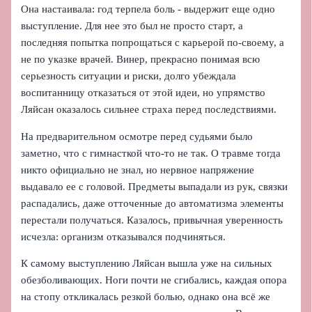
Она настаивала: год терпела боль - выдержит еще одно
выступление. Для нее это был не просто старт, а
последняя попытка попрощаться с карьерой по‑своему, а
не по указке врачей. Винер, прекрасно понимая всю
серьезность ситуации и риски, долго убеждала
воспитанницу отказаться от этой идеи, но упрямство
Ляйсан оказалось сильнее страха перед последствиями.
На предварительном осмотре перед судьями было
заметно, что с гимнасткой что‑то не так. О травме тогда
никто официально не знал, но нервное напряжение
выдавало ее с головой. Предметы выпадали из рук, связки
распадались, даже отточенные до автоматизма элементы
перестали получаться. Казалось, привычная уверенность
исчезла: организм отказывался подчиняться.
К самому выступлению Ляйсан вышла уже на сильных
обезболивающих. Ноги почти не сгибались, каждая опора
на стопу откликалась резкой болью, однако она всё же