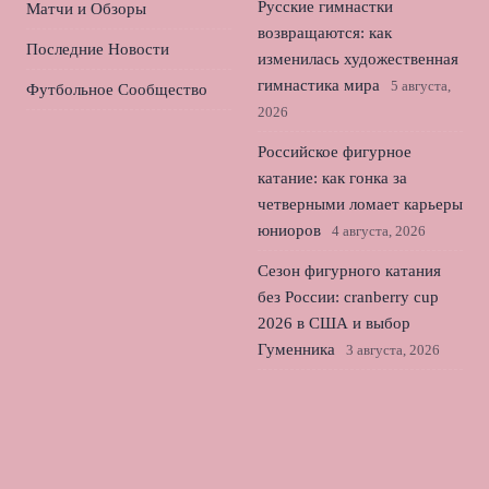
Русские гимнастки
Матчи и Обзоры
возвращаются: как
Последние Новости
изменилась художественная
гимнастика мира
5 августа,
Футбольное Сообщество
2026
Российское фигурное
катание: как гонка за
четверными ломает карьеры
юниоров
4 августа, 2026
Сезон фигурного катания
без России: cranberry cup
2026 в США и выбор
Гуменника
3 августа, 2026
Лала Крамаренко и Яна
Кудрявцева: дебютная песня
и ожидание медалей в
Германии
2 августа, 2026