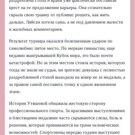
раздроблена стопа и врачи уже фактически поставили
крест на ее продолжении карьеры. Она сознательно
скрыла свою травму от публики: решить, как жить
дальше, Ляйсан хотела сама, а не под давлением жалости
и жалобных комментариев.
Результат турнира оказался болезненным ударом по
самолюбию: пятое место. По меркам гимнастки, еще
недавно выигрывавшей Кубок мира, это было почти
катастрофой. Но за этим местом стояла история, которую
тогда не знали ни судьи, ни зрители: девушка с полностью
раздробленной стопой выходила на ковер не за медалью, а
за правом самой поставить точку в одном жизненном
этапе.
История Утяшевой обнажила жестокую сторону
профессионального спорта. За красивыми выступлениями
и блестящими медалями часто скрываются слезы, боль и
решения, которые принимаются на грани человеческих
возможностей. Спортсмены нередко годами выступают