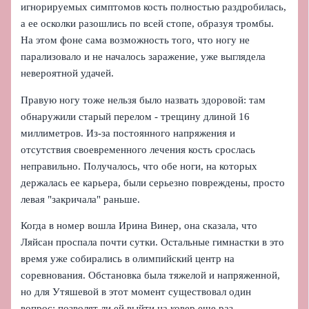
игнорируемых симптомов кость полностью раздробилась,
а ее осколки разошлись по всей стопе, образуя тромбы.
На этом фоне сама возможность того, что ногу не
парализовало и не началось заражение, уже выглядела
невероятной удачей.
Правую ногу тоже нельзя было назвать здоровой: там
обнаружили старый перелом - трещину длиной 16
миллиметров. Из‑за постоянного напряжения и
отсутствия своевременного лечения кость срослась
неправильно. Получалось, что обе ноги, на которых
держалась ее карьера, были серьезно повреждены, просто
левая "закричала" раньше.
Когда в номер вошла Ирина Винер, она сказала, что
Ляйсан проспала почти сутки. Остальные гимнастки в это
время уже собирались в олимпийский центр на
соревнования. Обстановка была тяжелой и напряженной,
но для Утяшевой в этот момент существовал один
вопрос: позволят ли ей выйти на ковер еще раз.