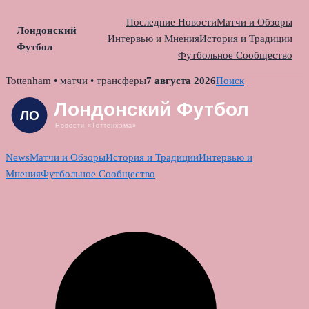
Последние Новости
Матчи и Обзоры
Лондонский
Интервью и Мнения
История и Традиции
Футбол
Футбольное Сообщество
Skip
Tottenham • матчи • трансферы
7 августа 2026
Поиск
to
content
News
Матчи и Обзоры
История и Традиции
Интервью и
Мнения
Футбольное Сообщество