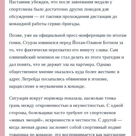
Наставник убежден, что после завоевания медали у
спортсмена было достаточно других поводов для
обсуждения — от тактики прохождения дистанции до
командной работы сервис-бригады.
Позже, уже на официальной пресс-конференции по итогам
гонки, Стурла извинился перед Йохан-Олавом Ботном за
то, что фактически перехватил его минуту славы. Сам
олимпийский чемпион не стал делать из этого трагедии и
дал понять, что не держит зла на партнера. Однако
общественное мнение оказалось куда более жестким: в
адрес Легрейда посыпались обвинения в эгоизме,
нарциссизме и неуважении к команде.
Ситуация вокруг норвежца показала, насколько тонка
грань между откровенностью и неуместностью. С одной
стороны, болельщики часто требуют от спортсменов
«живых эмоций», искренности и честности. С другой —
когда личная драма заслоняет собой спортивный подвиг
товарища по команде, это воспринимается как нарушение