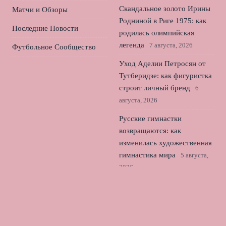
Скандальное золото Ирины
Матчи и Обзоры
Родниной в Риге 1975: как
Последние Новости
родилась олимпийская
легенда
7 августа, 2026
Футбольное Сообщество
Уход Аделии Петросян от
Тутберидзе: как фигуристка
строит личный бренд
6
августа, 2026
Русские гимнастки
возвращаются: как
изменилась художественная
гимнастика мира
5 августа,
2026
Российское фигурное
катание: как гонка за
четверными ломает карьеры
юниоров
4 августа, 2026