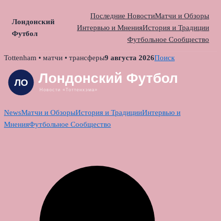
Последние Новости
Матчи и Обзоры
Лондонский
Интервью и Мнения
История и Традиции
Футбол
Футбольное Сообщество
Skip
Tottenham • матчи • трансферы
9 августа 2026
Поиск
to
content
News
Матчи и Обзоры
История и Традиции
Интервью и
Мнения
Футбольное Сообщество