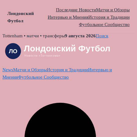
Последние Новости
Матчи и Обзоры
Лондонский
Интервью и Мнения
История и Традиции
Футбол
Футбольное Сообщество
Skip
Tottenham • матчи • трансферы
9 августа 2026
Поиск
to
content
News
Матчи и Обзоры
История и Традиции
Интервью и
Мнения
Футбольное Сообщество