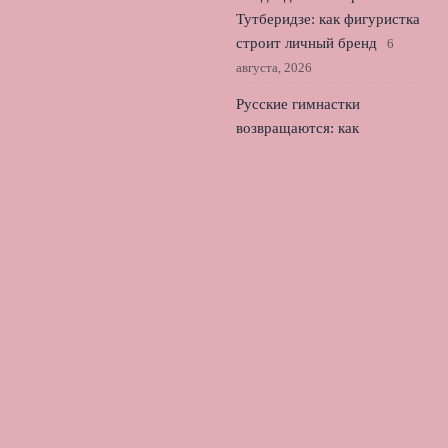
Тутберидзе: как фигуристка
строит личный бренд
6
августа, 2026
Русские гимнастки
возвращаются: как
изменилась художественная
гимнастика мира
5 августа,
2026
Российское фигурное
катание: как гонка за
четверными ломает карьеры
юниоров
4 августа, 2026
© 2026 Лондонский Футбол
Новости «Тоттенхэма»