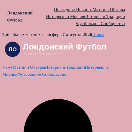
Последние Новости
Матчи и Обзоры
Лондонский
Интервью и Мнения
История и Традиции
Футбол
Футбольное Сообщество
Skip
Tottenham • матчи • трансферы
7 августа 2026
Поиск
to
content
News
Матчи и Обзоры
История и Традиции
Интервью и
Мнения
Футбольное Сообщество