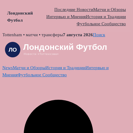
Последние Новости
Матчи и Обзоры
Лондонский
Интервью и Мнения
История и Традиции
Футбол
Футбольное Сообщество
Skip
Tottenham • матчи • трансферы
7 августа 2026
Поиск
to
content
News
Матчи и Обзоры
История и Традиции
Интервью и
Мнения
Футбольное Сообщество