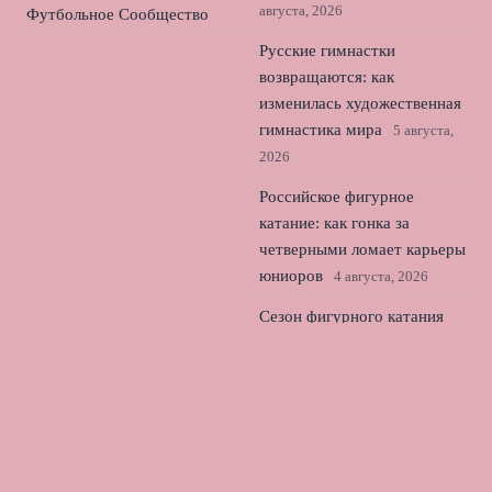
августа, 2026
Футбольное Сообщество
Русские гимнастки
возвращаются: как
изменилась художественная
гимнастика мира
5 августа,
2026
Российское фигурное
катание: как гонка за
четверными ломает карьеры
юниоров
4 августа, 2026
Сезон фигурного катания
без России: cranberry cup
2026 в США и выбор
Гуменника
3 августа, 2026
© 2026 Лондонский Футбол
Новости «Тоттенхэма»