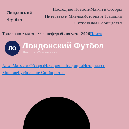
Последние Новости
Матчи и Обзоры
Лондонский
Интервью и Мнения
История и Традиции
Футбол
Футбольное Сообщество
Skip
Tottenham • матчи • трансферы
9 августа 2026
Поиск
to
content
News
Матчи и Обзоры
История и Традиции
Интервью и
Мнения
Футбольное Сообщество