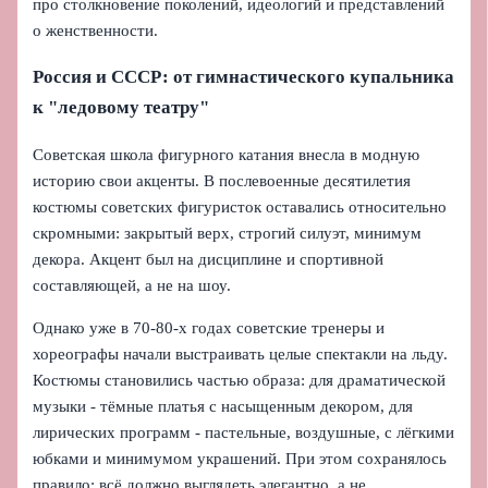
про столкновение поколений, идеологий и представлений
о женственности.
Россия и СССР: от гимнастического купальника
к "ледовому театру"
Советская школа фигурного катания внесла в модную
историю свои акценты. В послевоенные десятилетия
костюмы советских фигуристок оставались относительно
скромными: закрытый верх, строгий силуэт, минимум
декора. Акцент был на дисциплине и спортивной
составляющей, а не на шоу.
Однако уже в 70-80-х годах советские тренеры и
хореографы начали выстраивать целые спектакли на льду.
Костюмы становились частью образа: для драматической
музыки - тёмные платья с насыщенным декором, для
лирических программ - пастельные, воздушные, с лёгкими
юбками и минимумом украшений. При этом сохранялось
правило: всё должно выглядеть элегантно, а не