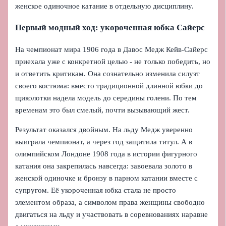
женское одиночное катание в отдельную дисциплину.
Первый модный ход: укороченная юбка Сайерс
На чемпионат мира 1906 года в Давос Медж Кейв-Сайерс
приехала уже с конкретной целью - не только победить, но
и ответить критикам. Она сознательно изменила силуэт
своего костюма: вместо традиционной длинной юбки до
щиколотки надела модель до середины голени. По тем
временам это был смелый, почти вызывающий жест.
Результат оказался двойным. На льду Медж уверенно
выиграла чемпионат, а через год защитила титул. А в
олимпийском Лондоне 1908 года в истории фигурного
катания она закрепилась навсегда: завоевала золото в
женской одиночке и бронзу в парном катании вместе с
супругом. Её укороченная юбка стала не просто
элементом образа, а символом права женщины свободно
двигаться на льду и участвовать в соревнованиях наравне