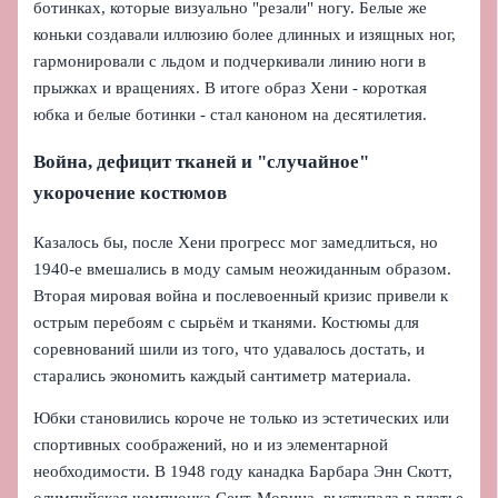
ботинках, которые визуально "резали" ногу. Белые же
коньки создавали иллюзию более длинных и изящных ног,
гармонировали с льдом и подчеркивали линию ноги в
прыжках и вращениях. В итоге образ Хени - короткая
юбка и белые ботинки - стал каноном на десятилетия.
Война, дефицит тканей и "случайное"
укорочение костюмов
Казалось бы, после Хени прогресс мог замедлиться, но
1940-е вмешались в моду самым неожиданным образом.
Вторая мировая война и послевоенный кризис привели к
острым перебоям с сырьём и тканями. Костюмы для
соревнований шили из того, что удавалось достать, и
старались экономить каждый сантиметр материала.
Юбки становились короче не только из эстетических или
спортивных соображений, но и из элементарной
необходимости. В 1948 году канадка Барбара Энн Скотт,