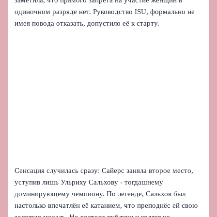
заметила, что прямого запрета на участие женщин в
одиночном разряде нет. Руководство ISU, формально не
имея повода отказать, допустило её к старту.
Сенсация случилась сразу: Сайерс заняла второе место,
уступив лишь Ульриху Сальхову - тогдашнему
доминирующему чемпиону. По легенде, Сальхов был
настолько впечатлён её катанием, что преподнёс ей свою
золотую медаль. Но восторг публики и коллег не