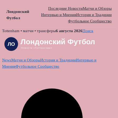
Последние Новости
Матчи и Обзоры
Лондонский
Интервью и Мнения
История и Традиции
Футбол
Футбольное Сообщество
Skip
Tottenham • матчи • трансферы
6 августа 2026
Поиск
to
content
News
Матчи и Обзоры
История и Традиции
Интервью и
Мнения
Футбольное Сообщество