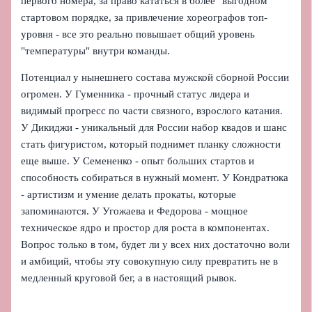
первого номера, за право кататься в более "выгодном"
стартовом порядке, за привлечение хореографов топ-
уровня - все это реально повышает общий уровень
"температуры" внутри команды.
Потенциал у нынешнего состава мужской сборной России
огромен. У Гуменника - прочный статус лидера и
видимый прогресс по части связного, взрослого катания.
У Дикиджи - уникальный для России набор квадов и шанс
стать фигуристом, который поднимет планку сложности
еще выше. У Семененко - опыт больших стартов и
способность собираться в нужный момент. У Кондратюка
- артистизм и умение делать прокаты, которые
запоминаются. У Угожаева и Федорова - мощное
техническое ядро и простор для роста в компонентах.
Вопрос только в том, будет ли у всех них достаточно воли
и амбиций, чтобы эту совокупную силу превратить не в
медленный круговой бег, а в настоящий рывок.