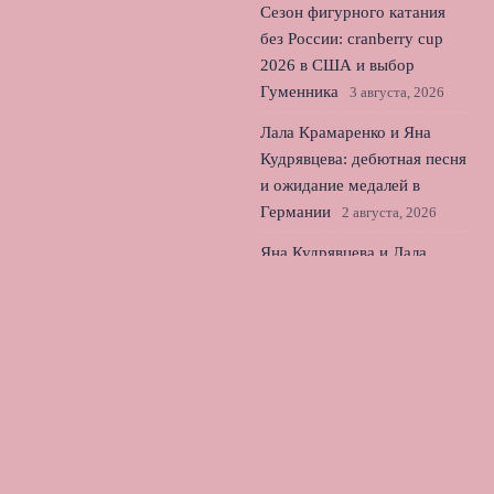
Сезон фигурного катания
без России: cranberry cup
2026 в США и выбор
Гуменника
3 августа, 2026
Лала Крамаренко и Яна
Кудрявцева: дебютная песня
и ожидание медалей в
Германии
2 августа, 2026
Яна Кудрявцева и Лала
Крамаренко: открытый
мастер‑класс в центре
Москвы
1 августа, 2026
© 2026 Лондонский Футбол
Новости «Тоттенхэма»