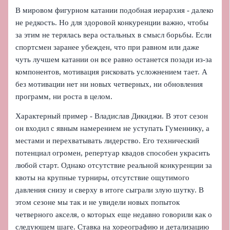
В мировом фигурном катании подобная иерархия - далеко
не редкость. Но для здоровой конкуренции важно, чтобы
за этим не терялась вера остальных в смысл борьбы. Если
спортсмен заранее убежден, что при равном или даже
чуть лучшем катании он все равно останется позади из-за
компонентов, мотивация рисковать усложнением тает. А
без мотивации нет ни новых четверных, ни обновления
программ, ни роста в целом.
Характерный пример - Владислав Дикиджи. В этот сезон
он входил с явным намерением не уступать Гуменнику, а
местами и перехватывать лидерство. Его технический
потенциал огромен, репертуар квадов способен украсить
любой старт. Однако отсутствие реальной конкуренции за
квоты на крупные турниры, отсутствие ощутимого
давления снизу и сверху в итоге сыграли злую шутку. В
этом сезоне мы так и не увидели новых попыток
четверного акселя, о которых еще недавно говорили как о
следующем шаге. Ставка на хореографию и детализацию