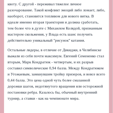
квоту. С другой - переживал тяжелое личное
разочарование. Такой конфликт эмоций либо ломает, либо,
наоборот, становится топливом для нового витка. В
идеале именно вторая траектория и должна сработать,
тем более что в дуэте с Михаилом Колядой, признанным
мастером скольжения, у Влада есть шанс получить
действительно уникальный "рисунок" катания.
Остальные лидеры, в отличие от Дикиджи, в Челябинске
выжали из себя почти максимум. Евгений Семененко стал
вторым, Марк Кондратюк - четвертым, и их разрыв
составил символические 0,94 балла. Между Кондратюком
и Угожаевым, замкнувшим тройку призеров, и вовсе всего
0,44 балла. Это цена одной чуть более смазанной
дорожки шагов, недотянутого вращения или осторожной
постановки ребра. Казалось бы, обычный внутренний
турнир, а ставки - как на чемпионате мира.