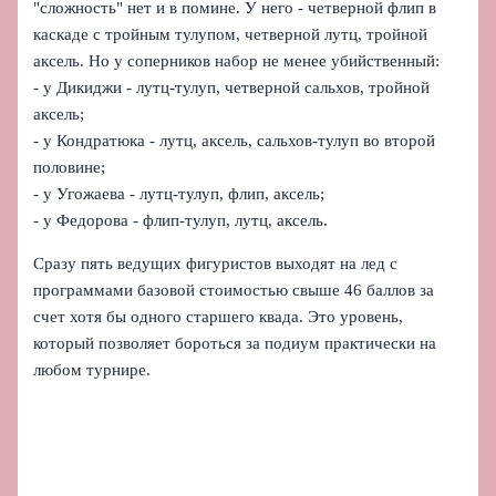
"сложность" нет и в помине. У него - четверной флип в
каскаде с тройным тулупом, четверной лутц, тройной
аксель. Но у соперников набор не менее убийственный:
- у Дикиджи - лутц-тулуп, четверной сальхов, тройной
аксель;
- у Кондратюка - лутц, аксель, сальхов-тулуп во второй
половине;
- у Угожаева - лутц-тулуп, флип, аксель;
- у Федорова - флип-тулуп, лутц, аксель.
Сразу пять ведущих фигуристов выходят на лед с
программами базовой стоимостью свыше 46 баллов за
счет хотя бы одного старшего квада. Это уровень,
который позволяет бороться за подиум практически на
любом турнире.