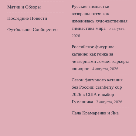
Русские гимнастки
Матчи и Обзоры
возвращаются: как
Последние Новости
изменилась художественная
гимнастика мира
5 августа,
Футбольное Сообщество
2026
Российское фигурное
катание: как гонка за
четверными ломает карьеры
юниоров
4 августа, 2026
Сезон фигурного катания
без России: cranberry cup
2026 в США и выбор
Гуменника
3 августа, 2026
Лала Крамаренко и Яна
Кудрявцева: дебютная песня
и ожидание медалей в
Германии
2 августа, 2026