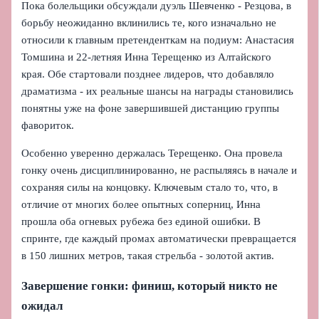
Пока болельщики обсуждали дуэль Шевченко - Резцова, в
борьбу неожиданно вклинились те, кого изначально не
относили к главным претенденткам на подиум: Анастасия
Томшина и 22‑летняя Инна Терещенко из Алтайского
края. Обе стартовали позднее лидеров, что добавляло
драматизма - их реальные шансы на награды становились
понятны уже на фоне завершившей дистанцию группы
фавориток.
Особенно уверенно держалась Терещенко. Она провела
гонку очень дисциплинированно, не распыляясь в начале и
сохраняя силы на концовку. Ключевым стало то, что, в
отличие от многих более опытных соперниц, Инна
прошла оба огневых рубежа без единой ошибки. В
спринте, где каждый промах автоматически превращается
в 150 лишних метров, такая стрельба - золотой актив.
Завершение гонки: финиш, который никто не
ожидал