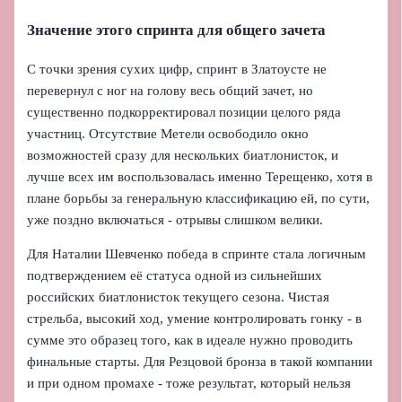
Значение этого спринта для общего зачета
С точки зрения сухих цифр, спринт в Златоусте не
перевернул с ног на голову весь общий зачет, но
существенно подкорректировал позиции целого ряда
участниц. Отсутствие Метели освободило окно
возможностей сразу для нескольких биатлонисток, и
лучше всех им воспользовалась именно Терещенко, хотя в
плане борьбы за генеральную классификацию ей, по сути,
уже поздно включаться - отрывы слишком велики.
Для Наталии Шевченко победа в спринте стала логичным
подтверждением её статуса одной из сильнейших
российских биатлонисток текущего сезона. Чистая
стрельба, высокий ход, умение контролировать гонку - в
сумме это образец того, как в идеале нужно проводить
финальные старты. Для Резцовой бронза в такой компании
и при одном промахе - тоже результат, который нельзя