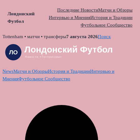
Последние Новости
Матчи и Обзоры
Лондонский
Интервью и Мнения
История и Традиции
Футбол
Футбольное Сообщество
Skip
Tottenham • матчи • трансферы
7 августа 2026
Поиск
to
content
News
Матчи и Обзоры
История и Традиции
Интервью и
Мнения
Футбольное Сообщество