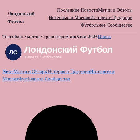
Последние Новости
Матчи и Обзоры
Лондонский
Интервью и Мнения
История и Традиции
Футбол
Футбольное Сообщество
Skip
Tottenham • матчи • трансферы
6 августа 2026
Поиск
to
content
News
Матчи и Обзоры
История и Традиции
Интервью и
Мнения
Футбольное Сообщество