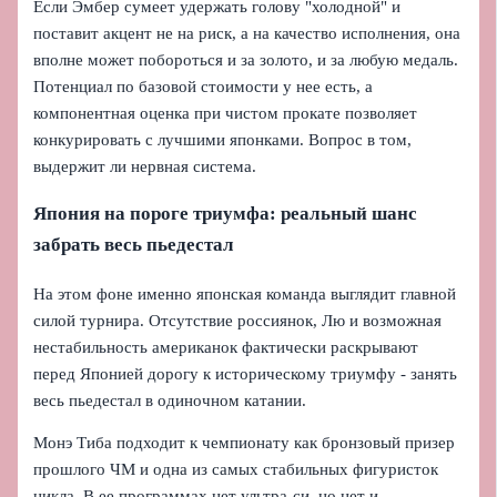
Если Эмбер сумеет удержать голову "холодной" и
поставит акцент не на риск, а на качество исполнения, она
вполне может побороться и за золото, и за любую медаль.
Потенциал по базовой стоимости у нее есть, а
компонентная оценка при чистом прокате позволяет
конкурировать с лучшими японками. Вопрос в том,
выдержит ли нервная система.
Япония на пороге триумфа: реальный шанс
забрать весь пьедестал
На этом фоне именно японская команда выглядит главной
силой турнира. Отсутствие россиянок, Лю и возможная
нестабильность американок фактически раскрывают
перед Японией дорогу к историческому триумфу - занять
весь пьедестал в одиночном катании.
Монэ Тиба подходит к чемпионату как бронзовый призер
прошлого ЧМ и одна из самых стабильных фигуристок
цикла. В ее программах нет ультра‑си, но нет и