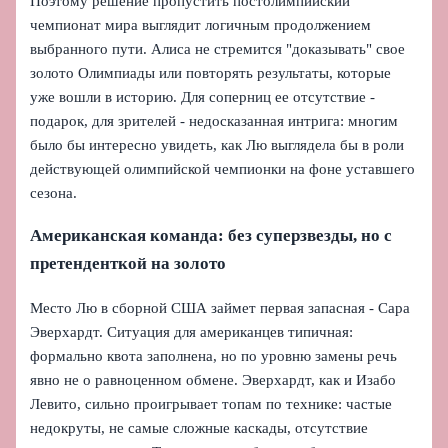
Поэтому решение пропустить постолимпийский
чемпионат мира выглядит логичным продолжением
выбранного пути. Алиса не стремится "доказывать" свое
золото Олимпиады или повторять результаты, которые
уже вошли в историю. Для соперниц ее отсутствие -
подарок, для зрителей - недосказанная интрига: многим
было бы интересно увидеть, как Лю выглядела бы в роли
действующей олимпийской чемпионки на фоне уставшего
сезона.
Американская команда: без суперзвезды, но с
претенденткой на золото
Место Лю в сборной США займет первая запасная - Сара
Эверхардт. Ситуация для американцев типичная:
формально квота заполнена, но по уровню замены речь
явно не о равноценном обмене. Эверхардт, как и Изабо
Левито, сильно проигрывает топам по технике: частые
недокруты, не самые сложные каскады, отсутствие