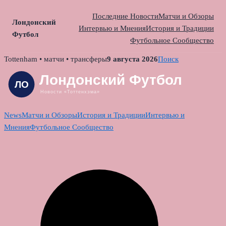
Последние Новости
Матчи и Обзоры
Лондонский
Интервью и Мнения
История и Традиции
Футбол
Футбольное Сообщество
Skip
Tottenham • матчи • трансферы
9 августа 2026
Поиск
to
content
News
Матчи и Обзоры
История и Традиции
Интервью и
Мнения
Футбольное Сообщество