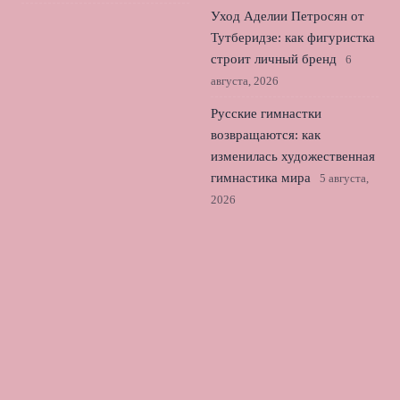
Уход Аделии Петросян от
Тутберидзе: как фигуристка
строит личный бренд
6
августа, 2026
Русские гимнастки
возвращаются: как
изменилась художественная
гимнастика мира
5 августа,
2026
Российское фигурное
катание: как гонка за
четверными ломает карьеры
юниоров
4 августа, 2026
© 2026 Лондонский Футбол
Новости «Тоттенхэма»