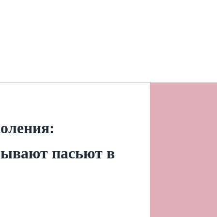
коления:
рывают пасьют в