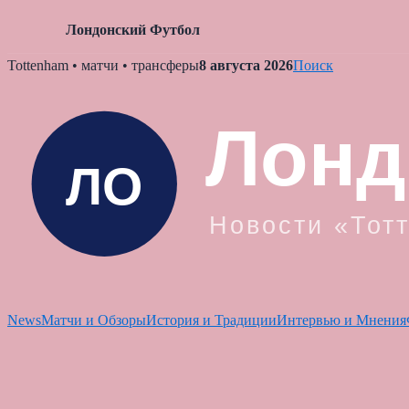
Лондонский Футбол
Skip
Tottenham • матчи • трансферы
8 августа 2026
Поиск
to
content
News
Матчи и Обзоры
История и Традиции
Интервью и Мнения