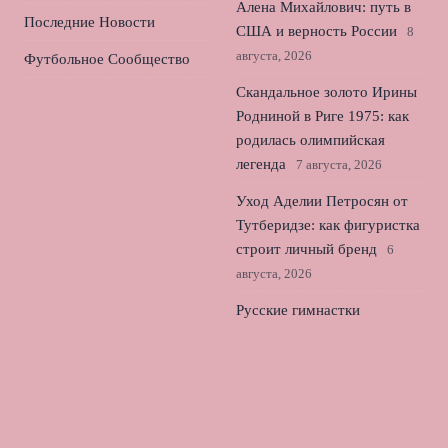
Алена Михайлович: путь в
Последние Новости
США и верность России
8
августа, 2026
Футбольное Сообщество
Скандальное золото Ирины
Родниной в Риге 1975: как
родилась олимпийская
легенда
7 августа, 2026
Уход Аделии Петросян от
Тутберидзе: как фигуристка
строит личный бренд
6
августа, 2026
Русские гимнастки
возвращаются: как
изменилась художественная
гимнастика мира
5 августа,
2026
© 2026 Лондонский Футбол
Новости «Тоттенхэма»